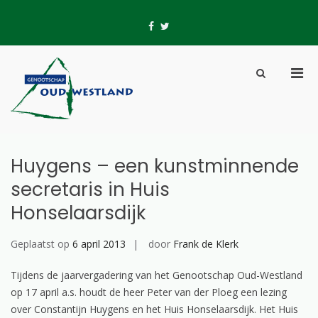
Skip
to
fb
tw
content
Pri
Show
Men
Search
Genootschap Oud-
Hier wordt geschiedenis geschreven
for
Form
Westland
Mobi
Huygens – een kunstminnende
secretaris in Huis
Honselaarsdijk
Geplaatst op
6 april 2013
door
Frank de Klerk
Tijdens de jaarvergadering van het Genootschap Oud-Westland
op 17 april a.s. houdt de heer Peter van der Ploeg een lezing
over Constantijn Huygens en het Huis Honselaarsdijk. Het Huis