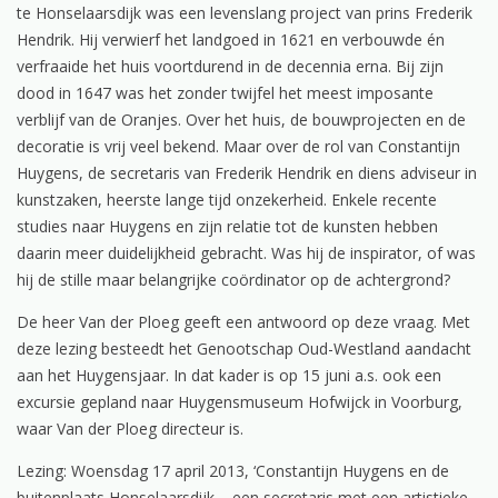
te Honselaarsdijk was een levenslang project van prins Frederik
Hendrik. Hij verwierf het landgoed in 1621 en verbouwde én
verfraaide het huis voortdurend in de decennia erna. Bij zijn
dood in 1647 was het zonder twijfel het meest imposante
verblijf van de Oranjes. Over het huis, de bouwprojecten en de
decoratie is vrij veel bekend. Maar over de rol van Constantijn
Huygens, de secretaris van Frederik Hendrik en diens adviseur in
kunstzaken, heerste lange tijd onzekerheid. Enkele recente
studies naar Huygens en zijn relatie tot de kunsten hebben
daarin meer duidelijkheid gebracht. Was hij de inspirator, of was
hij de stille maar belangrijke coördinator op de achtergrond?
De heer Van der Ploeg geeft een antwoord op deze vraag. Met
deze lezing besteedt het Genootschap Oud-Westland aandacht
aan het Huygensjaar. In dat kader is op 15 juni a.s. ook een
excursie gepland naar Huygensmuseum Hofwijck in Voorburg,
waar Van der Ploeg directeur is.
Lezing: Woensdag 17 april 2013, ‘Constantijn Huygens en de
buitenplaats Honselaarsdijk – een secretaris met een artistieke