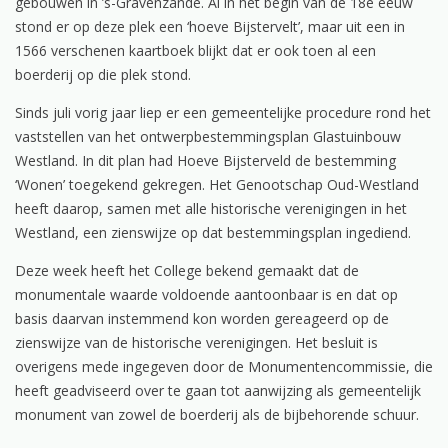
gebouwen in ’s-Gravenzande. Al in het begin van de 18e eeuw
stond er op deze plek een ‘hoeve Bijstervelt’, maar uit een in
1566 verschenen kaartboek blijkt dat er ook toen al een
boerderij op die plek stond.
Sinds juli vorig jaar liep er een gemeentelijke procedure rond het
vaststellen van het ontwerpbestemmingsplan Glastuinbouw
Westland. In dit plan had Hoeve Bijsterveld de bestemming
‘Wonen’ toegekend gekregen. Het Genootschap Oud-Westland
heeft daarop, samen met alle historische verenigingen in het
Westland, een zienswijze op dat bestemmingsplan ingediend.
Deze week heeft het College bekend gemaakt dat de
monumentale waarde voldoende aantoonbaar is en dat op
basis daarvan instemmend kon worden gereageerd op de
zienswijze van de historische verenigingen. Het besluit is
overigens mede ingegeven door de Monumentencommissie, die
heeft geadviseerd over te gaan tot aanwijzing als gemeentelijk
monument van zowel de boerderij als de bijbehorende schuur.