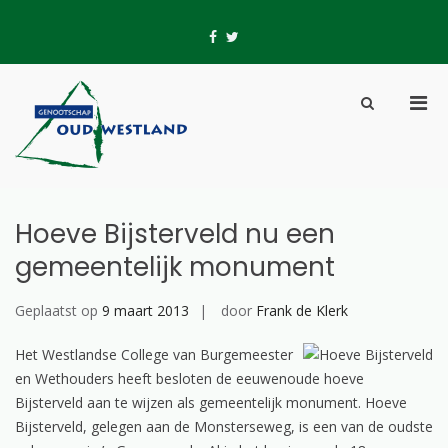
Skip
to
fb
tw
content
Pri
Show
Men
Search
Genootschap Oud-
Hier wordt geschiedenis geschreven
for
Form
Westland
Mobi
Hoeve Bijsterveld nu een
gemeentelijk monument
Geplaatst op
9 maart 2013
door
Frank de Klerk
Het Westlandse College van Burgemeester
en Wethouders heeft besloten de eeuwenoude hoeve
Bijsterveld aan te wijzen als gemeentelijk monument. Hoeve
Bijsterveld, gelegen aan de Monsterseweg, is een van de oudste