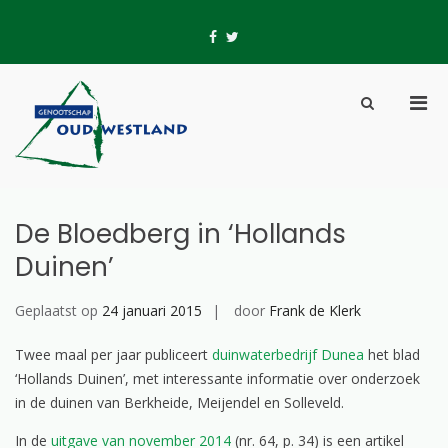
Skip
to
fb
tw
content
Pri
Show
Men
Search
Genootschap Oud-
Hier wordt geschiedenis geschreven
for
Form
Westland
Mobi
De Bloedberg in ‘Hollands
Duinen’
Geplaatst op
24 januari 2015
door
Frank de Klerk
Twee maal per jaar publiceert
duinwaterbedrijf Dunea
het blad
‘Hollands Duinen’, met interessante informatie over onderzoek
in de duinen van Berkheide, Meijendel en Solleveld.
In de
uitgave van november 2014
(nr. 64, p. 34) is een artikel