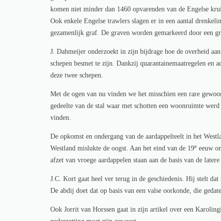
komen niet minder dan 1460 opvarenden van de Engelse krui
Ook enkele Engelse trawlers slagen er in een aantal drenkeli
gezamenlijk graf. De graven worden gemarkeerd door een gro
J. Dahmeijer onderzoekt in zijn bijdrage hoe de overheid aan
schepen besmet te zijn. Dankzij quarantainemaatregelen en 
deze twee schepen.
Met de ogen van nu vinden we het misschien een rare gewoont
gedeelte van de stal waar met schotten een woonruimte werd g
vinden.
De opkomst en ondergang van de aardappelteelt in het Westla
e
Westland mislukte de oogst. Aan het eind van de 19
eeuw ont
afzet van vroege aardappelen staan aan de basis van de latere
J.C. Kort gaat heel ver terug in de geschiedenis. Hij stelt d
De abdij doet dat op basis van een valse oorkonde, die gedate
Ook Jorrit van Horssen gaat in zijn artikel over een Karolin