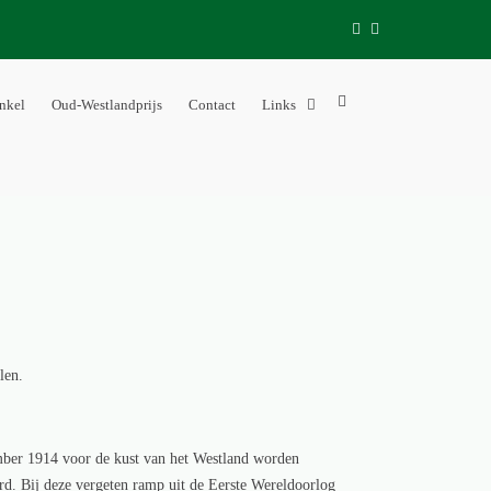
fb
tw
Show
nkel
Oud-Westlandprijs
Contact
Links
Search
Form
len.
tember 1914 voor de kust van het Westland worden
d. Bij deze vergeten ramp uit de Eerste Wereldoorlog