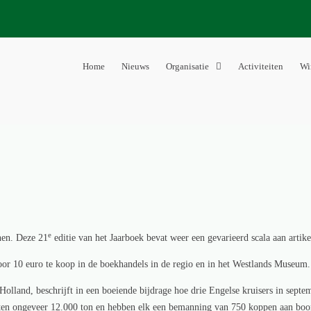
Home
Nieuws
Organisatie
Activiteiten
Wi
Westland
ven
e
nen. Deze 21
editie van het Jaarboek bevat weer een gevarieerd scala aan artike
oor 10 euro te koop in de boekhandels in de regio en in het Westlands Museum.
 Holland, beschrijft in een boeiende bijdrage hoe drie Engelse kruisers in sep
ten ongeveer 12.000 ton en hebben elk een bemanning van 750 koppen aan boor