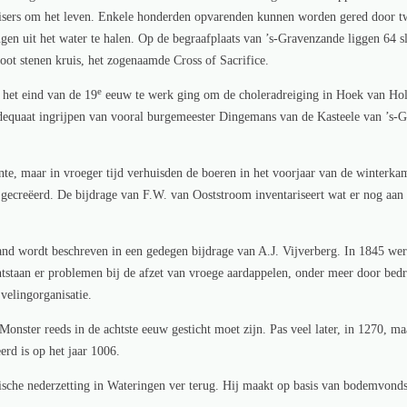
sers om het leven. Enkele honderden opvarenden kunnen worden gered door twe
ngen uit het water te halen. Op de begraafplaats van ’s-Gravenzande liggen 64 
ot stenen kruis, het zogenaamde Cross of Sacrifice.
e
 het eind van de 19
eeuw te werk ging om de choleradreiging in Hoek van Hol
adequaat ingrijpen van vooral burgemeester Dingemans van de Kasteele van ’s-G
e, maar in vroeger tijd verhuisden de boeren in het voorjaar van de winterkame
ecreëerd. De bijdrage van F.W. van Ooststroom inventariseert wat er nog aan sp
nd wordt beschreven in een gedegen bijdrage van A.J. Vijverberg. In 1845 wer
staan er problemen bij de afzet van vroege aardappelen, onder meer door bedr
 velingorganisatie.
at Monster reeds in de achtste eeuw gesticht moet zijn. Pas veel later, in 1270, 
erd is op het jaar 1006.
gische nederzetting in Wateringen ver terug. Hij maakt op basis van bodemvonds