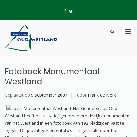
Skip
to
fb
tw
content
Pri
Show
Men
Search
Genootschap Oud-
Hier wordt geschiedenis geschreven
for
Form
Westland
Mobi
Fotoboek Monumentaal
Westland
Geplaatst op
9 september 2007
door
Frank de Klerk
Het Genootschap Oud
Westland heeft het initiatief genomen om de rijksmonumenten
van het Westland in een fotoboek van 192 bladzijden vast te
leggen. De prachtige kleurenfoto’s zijn gemaakt door Ron