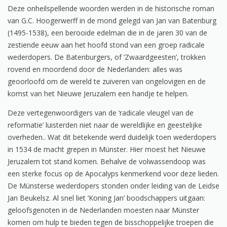
Deze onheilspellende woorden werden in de historische roman
van G.C. Hoogerwerff in de mond gelegd van Jan van Batenburg
(1495-1538), een berooide edelman die in de jaren 30 van de
zestiende eeuw aan het hoofd stond van een groep radicale
wederdopers. De Batenburgers, of ‘Zwaardgeesten’, trokken
rovend en moordend door de Nederlanden: alles was
geoorloofd om de wereld te zuiveren van ongelovigen en de
komst van het Nieuwe Jeruzalem een handje te helpen.
Deze vertegenwoordigers van de ‘radicale vleugel van de
reformatie’ luisterden niet naar de wereldlijke en geestelijke
overheden.. Wat dit betekende werd duidelijk toen wederdopers
in 1534 de macht grepen in Münster. Hier moest het Nieuwe
Jeruzalem tot stand komen. Behalve de volwassendoop was
een sterke focus op de Apocalyps kenmerkend voor deze lieden.
De Münsterse wederdopers stonden onder leiding van de Leidse
Jan Beukelsz. Al snel liet ‘Koning Jan’ boodschappers uitgaan:
geloofsgenoten in de Nederlanden moesten naar Münster
komen om hulp te bieden tegen de bisschoppelijke troepen die