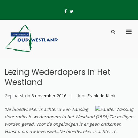
Skip
to
fb
tw
content
Pri
Show
Men
Search
Genootschap Oud-
Hier wordt geschiedenis geschreven
for
Form
Westland
Mobi
Lezing Wederdopers In Het
Westland
Geplaatst op
5 november 2016
door
Frank de Klerk
‘De bloedwreker is achter u’ Een Aanslag
door radicale wederdopers in het Westland (1536) ‘De heiligen
worden gered. Voor de ongelovigen is er geen ontkomen.
Haast u om uw levenswil…De bloedwreker is achter u’.