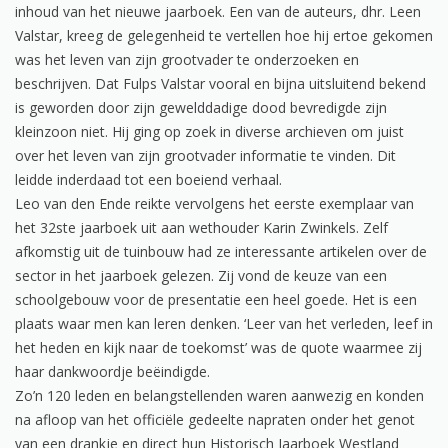
inhoud van het nieuwe jaarboek. Een van de auteurs, dhr. Leen
Valstar, kreeg de gelegenheid te vertellen hoe hij ertoe gekomen
was het leven van zijn grootvader te onderzoeken en
beschrijven. Dat Fulps Valstar vooral en bijna uitsluitend bekend
is geworden door zijn gewelddadige dood bevredigde zijn
kleinzoon niet. Hij ging op zoek in diverse archieven om juist
over het leven van zijn grootvader informatie te vinden. Dit
leidde inderdaad tot een boeiend verhaal.
Leo van den Ende reikte vervolgens het eerste exemplaar van
het 32ste jaarboek uit aan wethouder Karin Zwinkels. Zelf
afkomstig uit de tuinbouw had ze interessante artikelen over de
sector in het jaarboek gelezen. Zij vond de keuze van een
schoolgebouw voor de presentatie een heel goede. Het is een
plaats waar men kan leren denken. ‘Leer van het verleden, leef in
het heden en kijk naar de toekomst’ was de quote waarmee zij
haar dankwoordje beëindigde.
Zo’n 120 leden en belangstellenden waren aanwezig en konden
na afloop van het officiële gedeelte napraten onder het genot
van een drankje en direct hun Historisch Jaarboek Westland