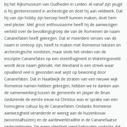
bij het Rijksmuseum van Oudheden in Leiden. Al vanaf zijn jeugd
is hij geïnteresseerd in archeologie en doet hij aan veldwerk. Dat
hij van zijn hobby zijn beroep heeft kunnen maken, doet hem
veel plezier. Met groot enthousiasme heeft hij de aanwezigen
verteld over de bevolkingsgroep die van de Romeinen de naam
Cananefaten heeft gekregen. Dat er meerdere versies van de
naam in omloop zijn, heeft te maken met Romeinse teksten en
archeologische vondsten, maar sinds het vinden van de
inscriptie Cananefates op een steenfragment in Wateringseveld
wordt deze naam gebruikt. Het Westland is een streek waar
opvallend veel is gevonden wat wijst op bewoning door
Cananefaten. Dat in Naaldwijk de straten van een nieuwe wijk
Romeinse namen hebben gekregen, hebben we te danken aan
de samenwerking tussen de gemeente en Jasper de Bruin.
Gedurende de eerste eeuw na Christus was er sprake van een
homogene cultuur bij de Cananefaten. Ondanks Romeinse
aanwezigheid veranderde er weinig aan de huizenbouw
(woonstalhuizen) en de aardewerktraditie in de Cananefaatse
nederzettingen. De eigen identiteit werd behouden ondanks dat