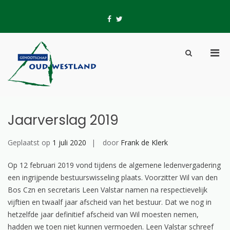
Skip
to
fb
tw
content
Pri
Show
Men
Search
Genootschap Oud-
Hier wordt geschiedenis geschreven
for
Form
Westland
Mobi
Jaarverslag 2019
Geplaatst op
1 juli 2020
door
Frank de Klerk
Op 12 februari 2019 vond tijdens de algemene ledenvergadering
een ingrijpende bestuurswisseling plaats. Voorzitter Wil van den
Bos Czn en secretaris Leen Valstar namen na respectievelijk
vijftien en twaalf jaar afscheid van het bestuur. Dat we nog in
hetzelfde jaar definitief afscheid van Wil moesten nemen,
hadden we toen niet kunnen vermoeden. Leen Valstar schreef