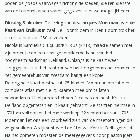
boden de goede vaarwegen richting de steden, die ten dienste
van de buitenplaatsen waren gegraven, nieuwe mogelijkheden.
Dinsdag 8 oktober
. De lezing van
drs. Jacques Moerman
over
de
Kaart van Kruikius
in zaal De Hoornbloem in Den Hoorn trok het
recordaantal van 230 bezoekers.
Nicolaus Samuelis Cruquius/Kruikius (Kruik) maakte samen met
zijn broer Jacob een zeer gedetailleerde kaart van het
hoogheemraadschap Delfland. Onlangs is de kaart weer
teruggeplaatst in het kantoor van het hoogheemraadschap en in
het gemeentehuis van Westland hangt een kopie.
De originele kaart bestaat uit 25 bladen. Moerman bracht een
complete atlas met die 25 kaarten mee om te laten
bewonderen. Heel precies hebben Nicolaas en Jacob Kruikius
Delfland opgemeten en in kaart gebracht. Ze startten hiermee in
1701 en voltooiden het meetwerk op 22 september van 1706.
Moerman liet ons een voorbeeld zien van de meetkettingen die
ze gebruikten. Als ijkpunt werd de Nieuwe Kerk in Delft gebruikt.
Na het opmeten moesten de meetgegevens door plaatsnijders