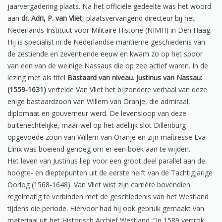
jaarvergadering plaats. Na het officiële gedeelte was het woord
aan
dr. Adri, P. van Vliet
, plaatsvervangend directeur bij het
Nederlands Instituut voor Militaire Historie (NIMH) in Den Haag.
Hij is specialist in de Nederlandse maritieme geschiedenis van
de zestiende en zeventiende eeuw en kwam zo op het spoor
van een van de weinige Nassaus die op zee actief waren. In de
lezing met als titel
Bastaard van niveau. Justinus van Nassau:
(1559-1631)
vertelde Van Vliet het bijzondere verhaal van deze
enige bastaardzoon van Willem van Oranje, die admiraal,
diplomaat en gouverneur werd. De levensloop van deze
buitenechtelijke, maar wel op het adellijk slot Dillenburg
opgevoede zoon van Willem van Oranje en zijn maîtresse Eva
Elinx was boeiend genoeg om er een boek aan te wijden.
Het leven van Justinus liep voor een groot deel parallel aan de
hoogte- en dieptepunten uit de eerste helft van de Tachtigjarige
Oorlog (1568-1648). Van Vliet wist zijn carrière bovendien
regelmatig te verbinden met de geschiedenis van het Westland
tijdens die periode. Hiervoor had hij ook gebruik gemaakt van
materiaal uit het Historisch Archief Westland. “In 1589 vertrok