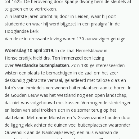
tot 1625. De herovering door Spanje dwong hem de sleutels af
te geven en te vertrekken.
Zijn laatste jaren bracht hij door in Leiden, waar hij ooit
studeerde en waar hij werd bijgezet in een praalgraf in de
Hooglandse kerk.
Van deze interessante lezing waren 130 aanwezigen getuige.
Woensdag 10 april 2019
. In de zaal Hemelsblauw in
Honselersdijk hield
drs. Ton Immerzeel
een lezing
over
Westlandse buitenplaatsen
. Zo’n 180 geïnteresseerden
wisten een plaats te bemachtigen in de zaal om het zeer
deskundig gebrachte verhaal, gelardeerd met talloze dia’s en
foto’s van inmiddels verdwenen buitenplaatsen aan te horen. In
de Gouden Eeuw was het Westland nog een open landschap,
dat niet was volgebouwd met kassen. Vermogende stedelingen
en leden van adel trokken zich in de zomer terug op het
platteland. Met name Monster en ’s-Gravenzande hadden door
de ligging vlak achter de duinen veel buitenplaatsen waaronder
Ouwendijk aan de Naaldwijkseweg, een huis waarvan de