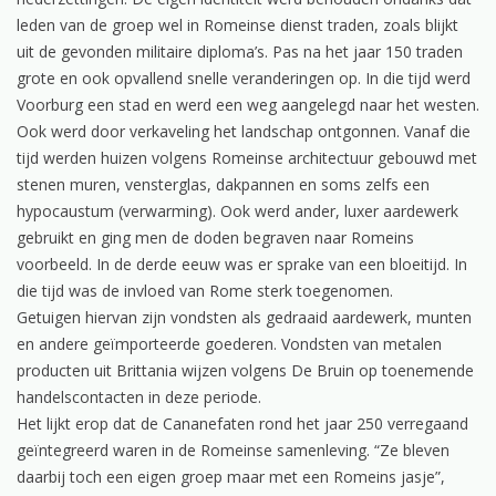
leden van de groep wel in Romeinse dienst traden, zoals blijkt
uit de gevonden militaire diploma’s. Pas na het jaar 150 traden
grote en ook opvallend snelle veranderingen op. In die tijd werd
Voorburg een stad en werd een weg aangelegd naar het westen.
Ook werd door verkaveling het landschap ontgonnen. Vanaf die
tijd werden huizen volgens Romeinse architectuur gebouwd met
stenen muren, vensterglas, dakpannen en soms zelfs een
hypocaustum (verwarming). Ook werd ander, luxer aardewerk
gebruikt en ging men de doden begraven naar Romeins
voorbeeld. In de derde eeuw was er sprake van een bloeitijd. In
die tijd was de invloed van Rome sterk toegenomen.
Getuigen hiervan zijn vondsten als gedraaid aardewerk, munten
en andere geïmporteerde goederen. Vondsten van metalen
producten uit Brittania wijzen volgens De Bruin op toenemende
handelscontacten in deze periode.
Het lijkt erop dat de Cananefaten rond het jaar 250 verregaand
geïntegreerd waren in de Romeinse samenleving. “Ze bleven
daarbij toch een eigen groep maar met een Romeins jasje”,