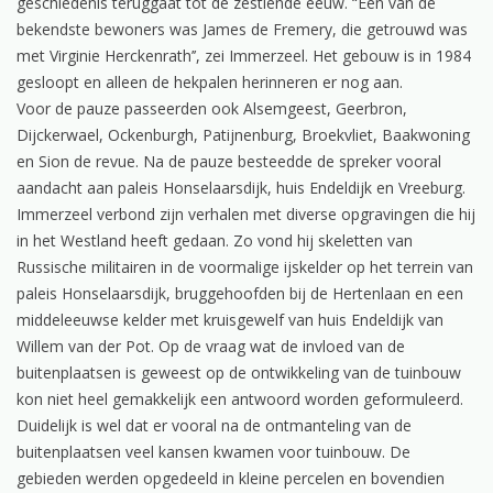
geschiedenis teruggaat tot de zestiende eeuw. “Een van de
bekendste bewoners was James de Fremery, die getrouwd was
met Virginie Herckenrath’’, zei Immerzeel. Het gebouw is in 1984
gesloopt en alleen de hekpalen herinneren er nog aan.
Voor de pauze passeerden ook Alsemgeest, Geerbron,
Dijckerwael, Ockenburgh, Patijnenburg, Broekvliet, Baakwoning
en Sion de revue. Na de pauze besteedde de spreker vooral
aandacht aan paleis Honselaarsdijk, huis Endeldijk en Vreeburg.
Immerzeel verbond zijn verhalen met diverse opgravingen die hij
in het Westland heeft gedaan. Zo vond hij skeletten van
Russische militairen in de voormalige ijskelder op het terrein van
paleis Honselaarsdijk, bruggehoofden bij de Hertenlaan en een
middeleeuwse kelder met kruisgewelf van huis Endeldijk van
Willem van der Pot. Op de vraag wat de invloed van de
buitenplaatsen is geweest op de ontwikkeling van de tuinbouw
kon niet heel gemakkelijk een antwoord worden geformuleerd.
Duidelijk is wel dat er vooral na de ontmanteling van de
buitenplaatsen veel kansen kwamen voor tuinbouw. De
gebieden werden opgedeeld in kleine percelen en bovendien