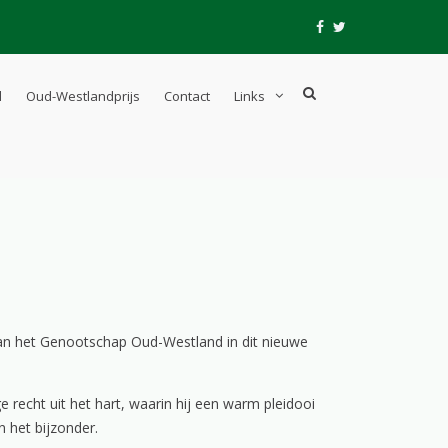
fb
tw
Show
l
Oud-Westlandprijs
Contact
Links
Search
Form
van het Genootschap Oud-Westland in dit nieuwe
 recht uit het hart, waarin hij een warm pleidooi
 het bijzonder.