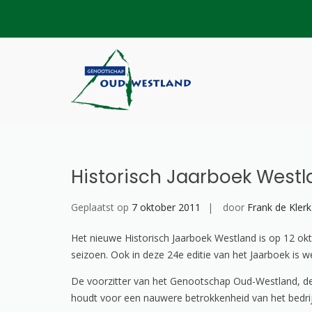
Skip
to
content
Genootschap Ou
Hier wordt geschiedenis ge
Historisch Jaarboek Westl
Geplaatst op
7 oktober 2011
door
Frank de Klerk
Het nieuwe Historisch Jaarboek Westland is op 12 ok
seizoen. Ook in deze 24e editie van het Jaarboek is w
De voorzitter van het Genootschap Oud-Westland, de he
houdt voor een nauwere betrokkenheid van het bedrijf