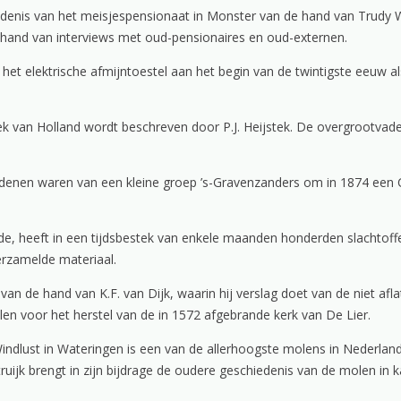
iedenis van het meisjespensionaat in Monster van de hand van Trudy 
hand van interviews met oud-pensionaires en oud-externen.
van het elektrische afmijntoestel aan het begin van de twintigste eeuw
van Holland wordt beschreven door P.J. Heijstek. De overgrootvader v
enen waren van een kleine groep ’s-Gravenzanders om in 1874 een Chri
de, heeft in een tijdsbestek van enkele maanden honderden slachtoffe
rzamelde materiaal.
kel van de hand van K.F. van Dijk, waarin hij verslag doet van de niet 
en voor het herstel van de in 1572 afgebrande kerk van De Lier.
ndlust in Wateringen is een van de allerhoogste molens in Nederland
truijk brengt in zijn bijdrage de oudere geschiedenis van de molen in