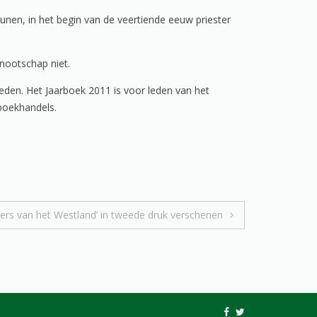
Brunen, in het begin van de veertiende eeuw priester
enootschap niet.
eden. Het Jaarboek 2011 is voor leden van het
boekhandels.
lders van het Westland’ in tweede druk verschenen
fb
tw