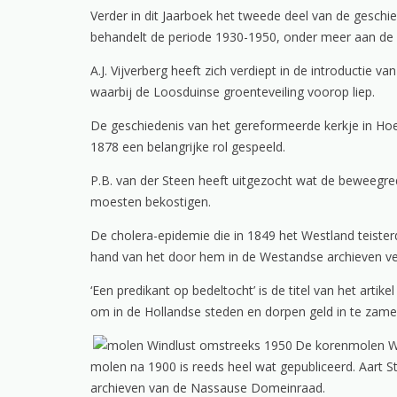
Verder in dit Jaarboek het tweede deel van de gesch
behandelt de periode 1930-1950, onder meer aan de 
A.J. Vijverberg heeft zich verdiept in de introductie 
waarbij de Loosduinse groenteveiling voorop liep.
De geschiedenis van het gereformeerde kerkje in Hoek 
1878 een belangrijke rol gespeeld.
P.B. van der Steen heeft uitgezocht wat de beweegred
moesten bekostigen.
De cholera-epidemie die in 1849 het Westland teister
hand van het door hem in de Westandse archieven ve
‘Een predikant op bedeltocht’ is de titel van het arti
om in de Hollandse steden en dorpen geld in te zamel
De korenmolen Wi
molen na 1900 is reeds heel wat gepubliceerd. Aart S
archieven van de Nassause Domeinraad.