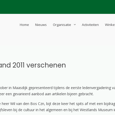
Home
Nieuws
Organisatie
Activiteiten
Winke
d-Westland
schreven
and 2011 verschenen
tober in Maasdijk gepresenteerd tijdens de eerste ledenvergadering 
eer een gevarieerd aanbod aan artikelen bijeen gebracht.
er Wil van den Bos Czn, bijt deze keer het spits af met een bijdrage
sleven bij de cultuur in het algemeen en bij het Westlands Museum in