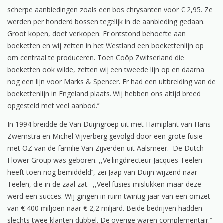
scherpe aanbiedingen zoals een bos chrysanten voor € 2,95. Ze
werden per honderd bossen tegelijk in de aanbieding gedaan.
Groot kopen, doet verkopen. Er ontstond behoefte aan
boeketten en wij zetten in het Westland een boekettenlijn op
om centraal te produceren. Toen Coöp Zwitserland die
boeketten ook wilde, zetten wij een tweede lijn op en daarna
nog een lijn voor Marks & Spencer. Er had een uitbreiding van de
boekettenlijn in Engeland plaats. Wij hebben ons altijd breed
opgesteld met veel aanbod.’’
In 1994 breidde de Van Duijngroep uit met Hamiplant van Hans
Zwemstra en Michel Vijverberg gevolgd door een grote fusie
met OZ van de familie Van Zijverden uit Aalsmeer. De Dutch
Flower Group was geboren. ,,Veilingdirecteur Jacques Teelen
heeft toen nog bemiddeld’’, zei Jaap van Duijn wijzend naar
Teelen, die in de zaal zat. ,,Veel fusies mislukken maar deze
werd een succes. Wij gingen in ruim twintig jaar van een omzet
van € 400 miljoen naar € 2,2 miljard. Beide bedrijven hadden
slechts twee klanten dubbel. De overige waren complementair.’’