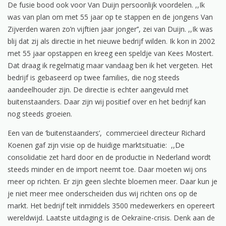
De fusie bood ook voor Van Duijn persoonlijk voordelen. ,,Ik
was van plan om met 55 jaar op te stappen en de jongens Van
Zijverden waren zo’n vijftien jaar jonger’’, zei van Duijn. ,,Ik was
blij dat zij als directie in het nieuwe bedrijf wilden. Ik kon in 2002
met 55 jaar opstappen en kreeg een speldje van Kees Mostert.
Dat draag ik regelmatig maar vandaag ben ik het vergeten. Het
bedrijf is gebaseerd op twee families, die nog steeds
aandeelhouder zijn. De directie is echter aangevuld met
buitenstaanders. Daar zijn wij positief over en het bedrijf kan
nog steeds groeien.
Een van de ‘buitenstaanders’, commercieel directeur Richard
Koenen gaf zijn visie op de huidige marktsituatie: ,,De
consolidatie zet hard door en de productie in Nederland wordt
steeds minder en de import neemt toe. Daar moeten wij ons
meer op richten. Er zijn geen slechte bloemen meer. Daar kun je
je niet meer mee onderscheiden dus wij richten ons op de
markt. Het bedrijf telt inmiddels 3500 medewerkers en opereert
wereldwijd. Laatste uitdaging is de Oekraïne-crisis. Denk aan de