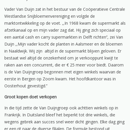
Vader Van Duijn zat in het bestuur van de Coöperatieve Centrale
Westlandse Snijbloemenvereniging en volgde de
marktontwikkeling op de voet. ,,In 1968 kwam de supermarkt als
afzetkanaal op en mijn vader zag dat. Hij ging zich speciaal op
een aantal cash en carry supermarkten in Delft richten’’, zei Van
Duijn ,,Mijn vader kocht de planten in Aalsmeer en de bloemen
in Naaldwijk. Wij zijn altijd in de supermarkt blijven geloven. Er
bestaat wel altijd de onzekerheid om je verkooppunt kwijt te
raken aan een concurrent, die er € 25 meer voor biedt. Daarom
is de Van Duijngroep begonnen met eigen winkels waarvan de
eerste in Bergen op Zoom kwam. Het hoofdkantoor was in
Oosterhout gevestigd.’’
Groot kopen doet verkopen
In die tijd zette de Van Duijngroep ook achttien winkels op in
Frankrijk. In Duitsland bleef het beperkt tot drie winkels, die
wegens gebrek aan succes snel weer dicht gingen. Elke dag ging
er een rit naar de diverse filialen. De formule bestond uit