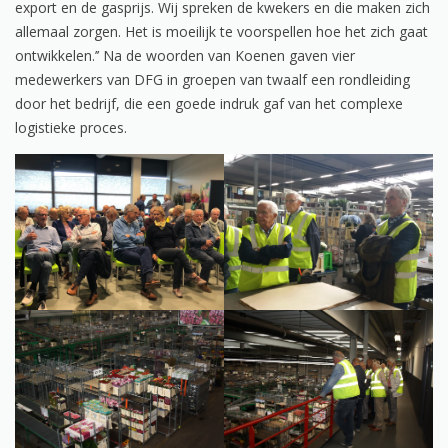
export en de gasprijs. Wij spreken de kwekers en die maken zich
allemaal zorgen. Het is moeilijk te voorspellen hoe het zich gaat
ontwikkelen.’’ Na de woorden van Koenen gaven vier
medewerkers van DFG in groepen van twaalf een rondleiding
door het bedrijf, die een goede indruk gaf van het complexe
logistieke proces.