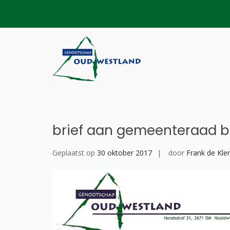
Skip
to
content
Genootschap Ou
Hier wordt geschiedenis ge
brief aan gemeenteraad b
Geplaatst op
30 oktober 2017
door
Frank de Kle