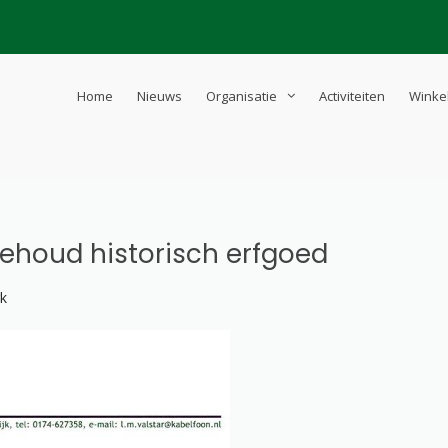
Home
Nieuws
Organisatie
Activiteiten
Winke
d-Westland
schreven
ehoud historisch erfgoed
rk