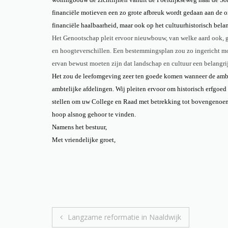
financiële motieven een zo grote afbreuk wordt gedaan aan de 
financiële haalbaarheid, maar ook op het cultuurhistorisch bela
Het Genootschap pleit ervoor nieuwbouw, van welke aard ook, go
en hoogteverschillen. Een bestemmingsplan zou zo ingericht mo
ervan bewust moeten zijn dat landschap en cultuur een belangrij
Het zou de leefomgeving zeer ten goede komen wanneer de ambten
ambtelijke afdelingen. Wij pleiten ervoor om historisch erfgoe
stellen om uw College en Raad met betrekking tot bovengenoemd
hoop alsnog gehoor te vinden.
Namens het bestuur,
Met vriendelijke groet,
Bericht
Langzame reformatie in Naaldwijk