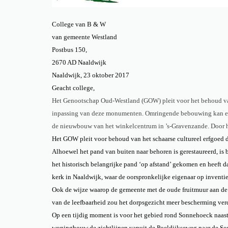
College van B & W
van gemeente Westland
Postbus 150,
2670 AD Naaldwijk
Naaldwijk, 23 oktober 2017
Geacht college,
Het Genootschap Oud-Westland (GOW) pleit voor het behoud van 
inpassing van deze monumenten. Omringende bebouwing kan een g
de nieuwbouw van het winkelcentrum in ’s-Gravenzande. Door he
Het GOW pleit voor behoud van het schaarse cultureel erfgoed 
Alhoewel het pand van buiten naar behoren is gerestaureerd, is 
het historisch belangrijke pand ‘op afstand’ gekomen en heef
kerk in Naaldwijk, waar de oorspronkelijke eigenaar op inventie
Ook de wijze waarop de gemeente met de oude fruitmuur aan de 
van de leefbaarheid zou het dorpsgezicht meer bescherming ver
Op een tijdig moment is voor het gebied rond Sonnehoeck naast
woningbouw de zichtlijnen vanuit de Poeldijkseweg naar de Son