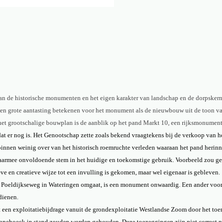
de historische monumenten en het eigen karakter van landschap en de dorpskernen
rote aantasting betekenen voor het monument als de nieuwbouw uit de toon valt e
t grootschalige bouwplan is de aanblik op het pand Markt 10, een rijksmonument 
dat er nog is. Het Genootschap zette zoals bekend vraagtekens bij de verkoop van 
binnen weinig over van het historisch roemruchte verleden waaraan het pand herinn
t daarmee onvoldoende stem in het huidige en toekomstige gebruik. Voorbeeld zou
ve en creatieve wijze tot een invulling is gekomen, maar wel eigenaar is gebleven.
Poeldijkseweg in Wateringen omgaat, is een monument onwaardig. Een ander voorbee
dienen.
 een exploitatiebijdrage vanuit de grondexploitatie Westlandse Zoom door het toe
nehoeck in stand zouden worden gehouden. Deze toezeggingen zijn niet correct na