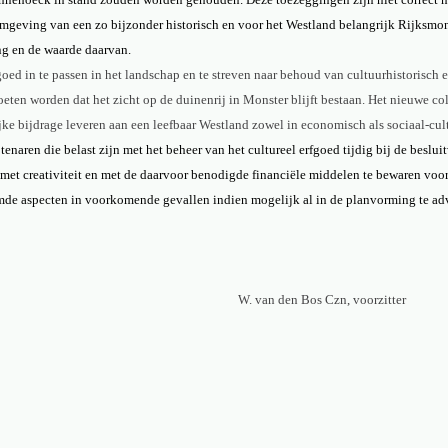
omgeving van een zo bijzonder historisch en voor het Westland belangrijk Rijksm
ng en de waarde daarvan.
ed in te passen in het landschap en te streven naar behoud van cultuurhistorisch e
eten worden dat het zicht op de duinenrij in Monster blijft bestaan. Het nieuwe c
ke bijdrage leveren aan een leefbaar Westland zowel in economisch als sociaal-cult
aren die belast zijn met het beheer van het cultureel erfgoed tijdig bij de beslu
d met creativiteit en met de daarvoor benodigde financiële middelen te bewaren vo
e aspecten in voorkomende gevallen indien mogelijk al in de planvorming te advi
W. van den Bos Czn, voorzitter