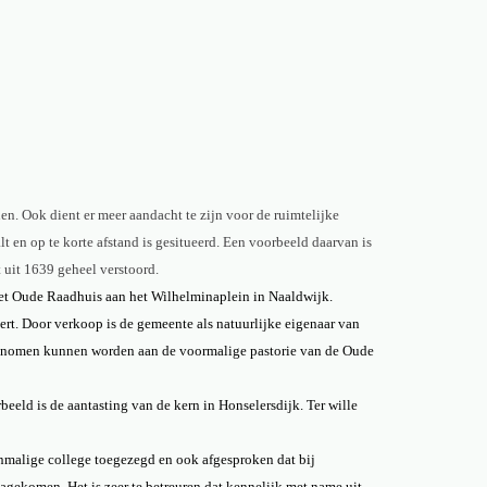
. Ook dient er meer aandacht te zijn voor de ruimtelijke
n op te korte afstand is gesitueerd. Een voorbeeld daarvan is
uit 1639 geheel verstoord.
het Oude Raadhuis aan het Wilhelminaplein in Naaldwijk.
ert. Door verkoop is de gemeente als natuurlijke eigenaar van
 genomen kunnen worden aan de voormalige pastorie van de Oude
ld is de aantasting van de kern in Honselersdijk. Ter wille
nmalige college toegezegd en ook afgesproken dat bij
gekomen. Het is zeer te betreuren dat kennelijk met name uit