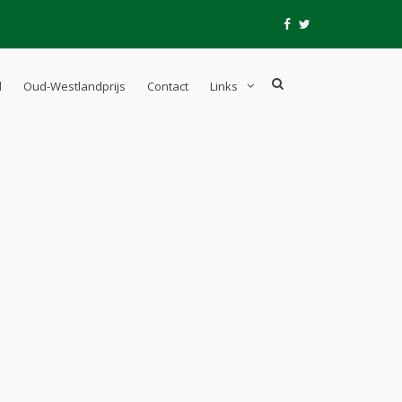
fb
tw
Show
l
Oud-Westlandprijs
Contact
Links
Search
Form