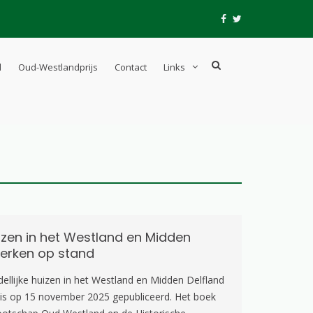
fb
tw
Show
l
Oud-Westlandprijs
Contact
Links
Search
Form
uizen in het Westland en Midden
erken op stand
ellijke huizen in het Westland en Midden Delfland
 is op 15 november 2025 gepubliceerd. Het boek