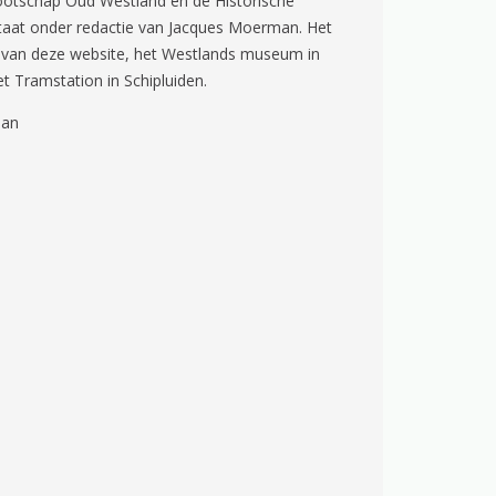
ootschap Oud Westland en de Historische
staat onder redactie van Jacques Moerman. Het
l van deze website, het Westlands museum in
 Tramstation in Schipluiden.
aan