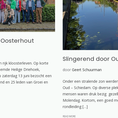
l Oosterhout
Slingerend door 
rijk kloosterleven. Op korte
oemde Heilige Driehoek,
door
Geert Schuurman
p zaterdag 13 juni bezocht een
Onder een stralende zon werden
nd en 25 leden van Groei en
Oud – Schiedam. Op diverse plek
mensen waren druk bezig gezelli
Molendag. Kortom, een goed m
rondleiding […]
READ MORE