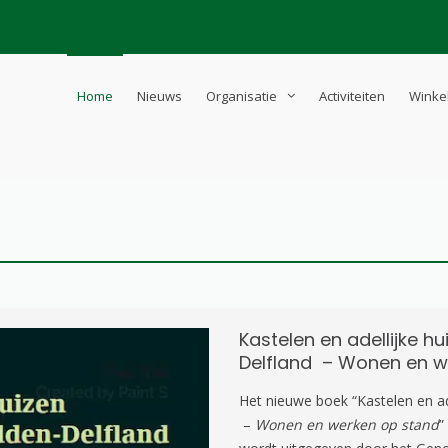
Home
Nieuws
Organisatie
Activiteiten
Winke
d-Westland
schreven
Kastelen en adellijke h
Delfland – Wonen en w
Het nieuwe boek “Kastelen en ad
–
Wonen en werken op stand
”