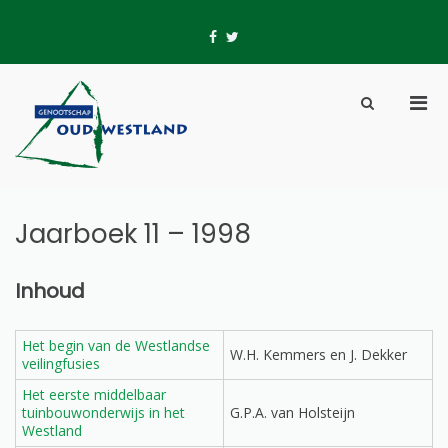
Skip
to
fb
tw
content
Pri
Show
Men
Search
Genootschap Oud-
Hier wordt geschiedenis geschreven
for
Form
Westland
Mobi
Jaarboek 11 – 1998
Inhoud
Het begin van de Westlandse
W.H. Kemmers en J. Dekker
veilingfusies
Het eerste middelbaar
tuinbouwonderwijs in het
G.P.A. van Holsteijn
Westland