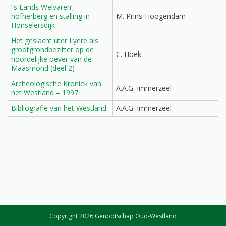
”s Lands Welvaren’,
hofherberg en stalling in
M. Prins-Hoogendam
Honselersdijk
Het geslacht uter Lyere als
grootgrondbezitter op de
C. Hoek
noordelijke oever van de
Maasmond (deel 2)
Archeologische Kroniek van
A.A.G. Immerzeel
het Westland – 1997
Bibliografie van het Westland
A.A.G. Immerzeel
Copyright 2026 Genootschap Oud-Westland