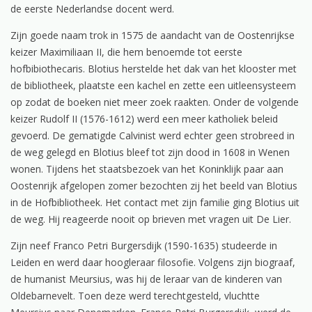
de eerste Nederlandse docent werd.
Zijn goede naam trok in 1575 de aandacht van de Oostenrijkse
keizer Maximiliaan II, die hem benoemde tot eerste
hofbibiothecaris. Blotius herstelde het dak van het klooster met
de bibliotheek, plaatste een kachel en zette een uitleensysteem
op zodat de boeken niet meer zoek raakten. Onder de volgende
keizer Rudolf II (1576-1612) werd een meer katholiek beleid
gevoerd. De gematigde Calvinist werd echter geen strobreed in
de weg gelegd en Blotius bleef tot zijn dood in 1608 in Wenen
wonen. Tijdens het staatsbezoek van het Koninklijk paar aan
Oostenrijk afgelopen zomer bezochten zij het beeld van Blotius
in de Hofbibliotheek. Het contact met zijn familie ging Blotius uit
de weg. Hij reageerde nooit op brieven met vragen uit De Lier.
Zijn neef Franco Petri Burgersdijk (1590-1635) studeerde in
Leiden en werd daar hoogleraar filosofie. Volgens zijn biograaf,
de humanist Meursius, was hij de leraar van de kinderen van
Oldebarnevelt. Toen deze werd terechtgesteld, vluchtte