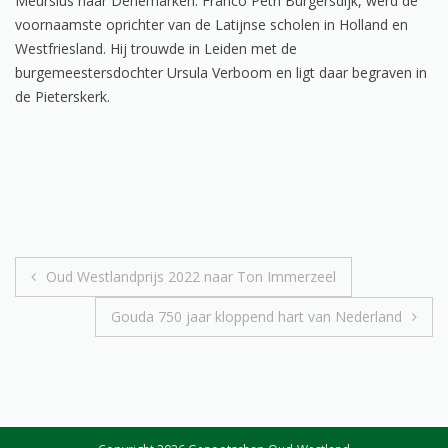
Meursius naar Denemarken. Franco Petri Burgersdijk, werd de
voornaamste oprichter van de Latijnse scholen in Holland en
Westfriesland. Hij trouwde in Leiden met de
burgemeestersdochter Ursula Verboom en ligt daar begraven in
de Pieterskerk.
Bericht
Oud Westlandprijs 2022 naar Ton Immerzeel
navigatie
Gouda 750 jaar kloppend hart van Nederland