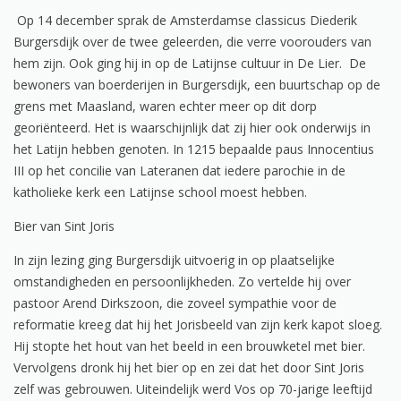
Op 14 december sprak de Amsterdamse classicus Diederik
Burgersdijk over de twee geleerden, die verre voorouders van
hem zijn. Ook ging hij in op de Latijnse cultuur in De Lier. De
bewoners van boerderijen in Burgersdijk, een buurtschap op de
grens met Maasland, waren echter meer op dit dorp
georiënteerd. Het is waarschijnlijk dat zij hier ook onderwijs in
het Latijn hebben genoten. In 1215 bepaalde paus Innocentius
III op het concilie van Lateranen dat iedere parochie in de
katholieke kerk een Latijnse school moest hebben.
Bier van Sint Joris
In zijn lezing ging Burgersdijk uitvoerig in op plaatselijke
omstandigheden en persoonlijkheden. Zo vertelde hij over
pastoor Arend Dirkszoon, die zoveel sympathie voor de
reformatie kreeg dat hij het Jorisbeeld van zijn kerk kapot sloeg.
Hij stopte het hout van het beeld in een brouwketel met bier.
Vervolgens dronk hij het bier op en zei dat het door Sint Joris
zelf was gebrouwen. Uiteindelijk werd Vos op 70-jarige leeftijd